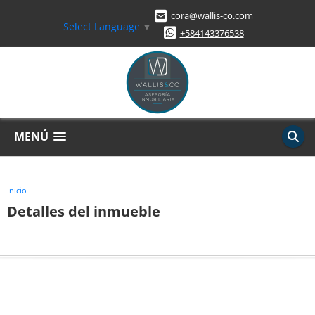
cora@wallis-co.com
Select Language
▼
+584143376538
MENÚ
Inicio
Detalles del inmueble