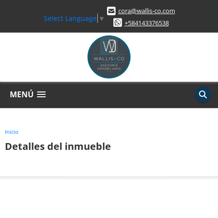
cora@wallis-co.com
Select Language
▼
+584143376538
MENÚ
Inicio
Detalles del inmueble