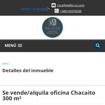
cora@wallis-co.com
Select Language
▼
+584143376538
MENÚ
Inicio
Detalles del inmueble
Se vende/alquila oficina Chacaito
300 m²