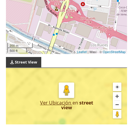
200 m
500 ft
Leaflet
| Wasi - ©
OpenStreetMap
Street View
Ver Ubicación
en
street
view