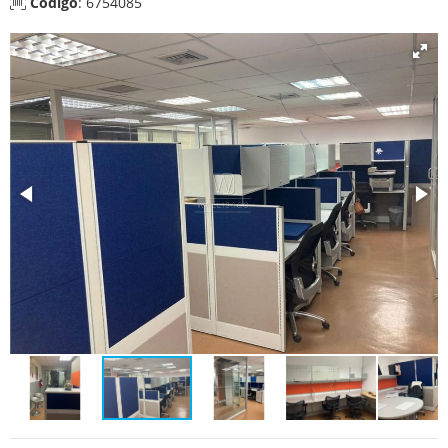
Código
: 6754085