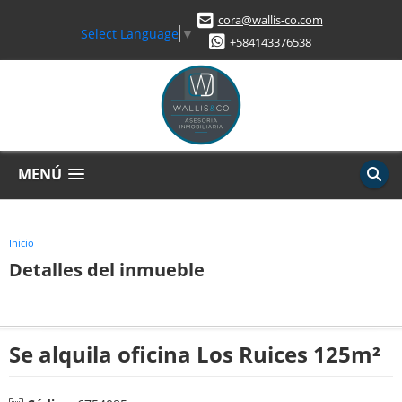
cora@wallis-co.com
Select Language
▼
+584143376538
MENÚ
Inicio
Detalles del inmueble
Se alquila oficina Los Ruices 125m²