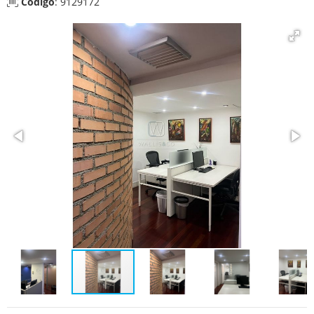
Código
: 9129172