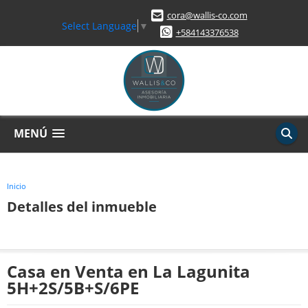
cora@wallis-co.com
Select Language
▼
+584143376538
MENÚ
Inicio
Detalles del inmueble
Casa en Venta en La Lagunita
5H+2S/5B+S/6PE