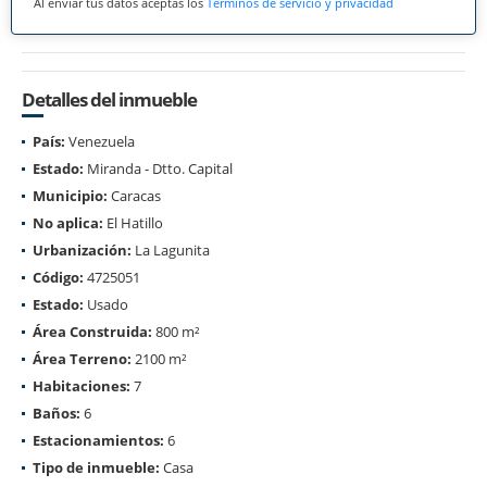
Al enviar tus datos aceptas los
Términos de servicio y privacidad
Detalles del inmueble
País:
Venezuela
Estado:
Miranda - Dtto. Capital
Municipio:
Caracas
No aplica:
El Hatillo
Urbanización:
La Lagunita
Código:
4725051
Estado:
Usado
Área Construida:
800 m²
Área Terreno:
2100 m²
Habitaciones:
7
Baños:
6
Estacionamientos:
6
Tipo de inmueble:
Casa