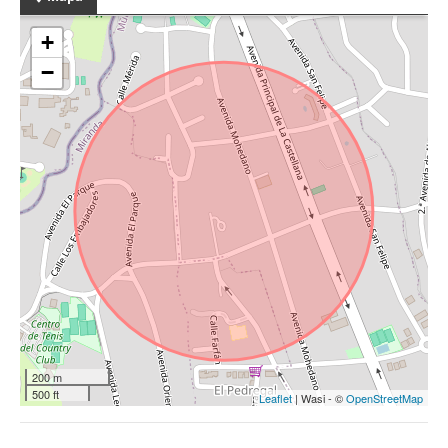
+
−
200 m
500 ft
Leaflet
| Wasi - ©
OpenStreetMap