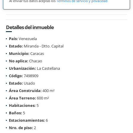
Al enviar tus datos aceptas los
Términos de servicio y privacidad
Detalles del inmueble
País:
Venezuela
Estado:
Miranda - Dtto. Capital
Municipio:
Caracas
No aplica:
Chacao
Urbanización:
La Castellana
Código:
7498909
Estado:
Usado
Área Construida:
400 m²
Área Terreno:
600 m²
Habitaciones:
5
Baños:
5
Estacionamientos:
6
Nro. de piso:
2