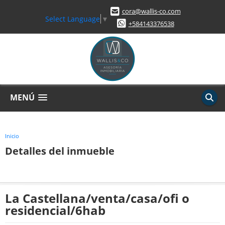
cora@wallis-co.com
Select Language
▼
+584143376538
MENÚ
Inicio
Detalles del inmueble
La Castellana/venta/casa/ofi o
residencial/6hab