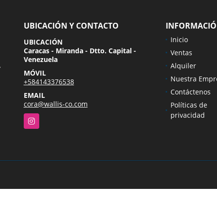
UBICACIÓN Y CONTACTO
INFORMACI
Inicio
UBICACIÓN
Caracas - Miranda - Dtto. Capital -
Ventas
Venezuela
Alquiler
y
MÓVIL
Nuestra Empr
+584143376538
Contáctenos
EMAIL
cora@wallis-co.com
Políticas de
privacidad
Instagram