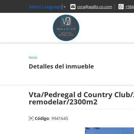
Select Language
▼
cora@wallis-co.com
+584
Inicio
Detalles del inmueble
Vta/Pedregal d Country Club
remodelar/2300m2
Código
: 9941645