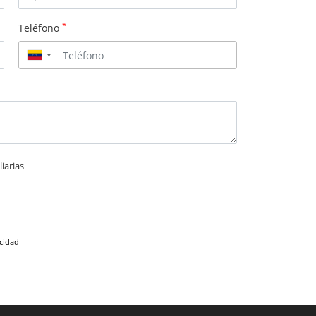
*
Teléfono
▼
iarias
acidad