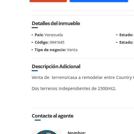
Detalles del inmueble
País:
Venezuela
Estado:
Código:
9941645
Estado:
Tipo de negocio:
Venta
Descripción Adicional
Venta de terreno/casa a remodelar entre Country C
Dos terrenos independientes de 2300mt2.
Contacte al agente
Nombre: