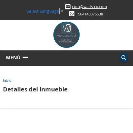
cora@wallis-co.com
Select Language
▼
+584143376538
MENÚ
Inicio
Detalles del inmueble