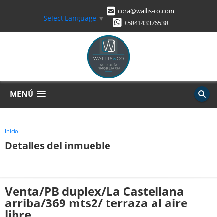
cora@wallis-co.com
Select Language
▼
+584143376538
MENÚ
Inicio
Detalles del inmueble
Venta/PB duplex/La Castellana
arriba/369 mts2/ terraza al aire
libre