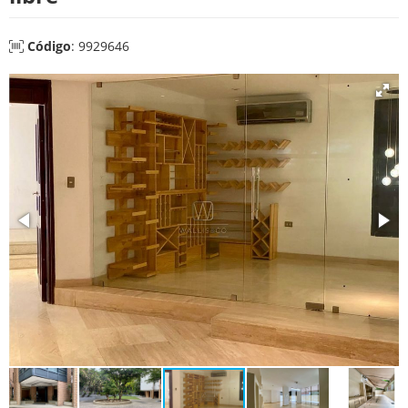
Código
: 9929646