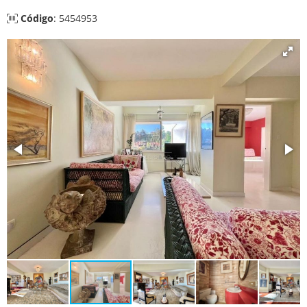
Código
: 5454953