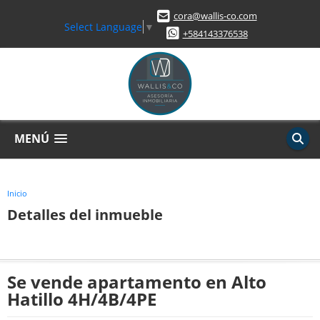
cora@wallis-co.com
Select Language
▼
+584143376538
MENÚ
Inicio
Detalles del inmueble
Se vende apartamento en Alto
Hatillo 4H/4B/4PE