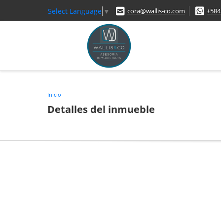
Select Language
▼
cora@wallis-co.com
+584
Inicio
Detalles del inmueble