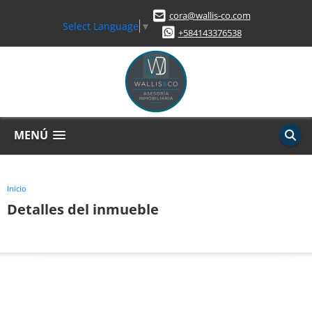
cora@wallis-co.com
Select Language
▼
+584143376538
MENÚ
Inicio
Detalles del inmueble