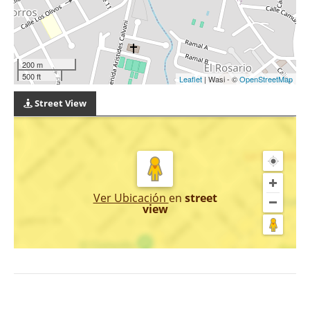
200 m
500 ft
Leaflet
| Wasi - ©
OpenStreetMap
Street View
Ver Ubicación
en
street
view