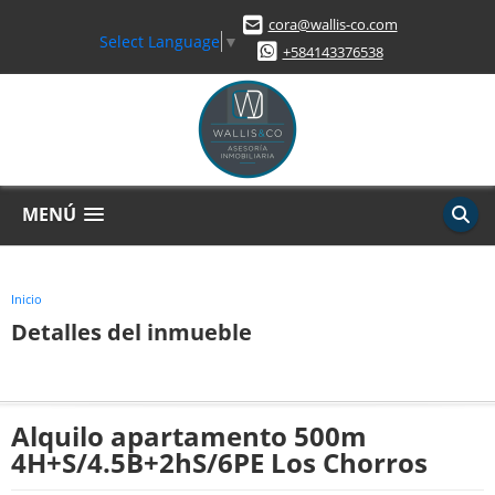
cora@wallis-co.com
Select Language
▼
+584143376538
MENÚ
Inicio
Detalles del inmueble
Alquilo apartamento 500m
4H+S/4.5B+2hS/6PE Los Chorros