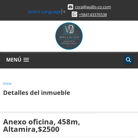
cora@wallis-co.com
Select Language
▼
+584143376538
MENÚ
Inicio
Detalles del inmueble
Anexo oficina, 458m,
Altamira,$2500