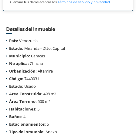
Al enviar tus datos aceptas los
Términos de servicio y privacidad
Detalles del inmueble
País:
Venezuela
Estado:
Miranda - Dtto. Capital
Municipio:
Caracas
No aplica:
Chacao
Urbanización:
Altamira
Código:
7440031
Estado:
Usado
Área Construida:
498 m²
Área Terreno:
500 m²
Habitaciones:
5
Baños:
4
Estacionamientos:
5
Tipo de inmueble:
Anexo