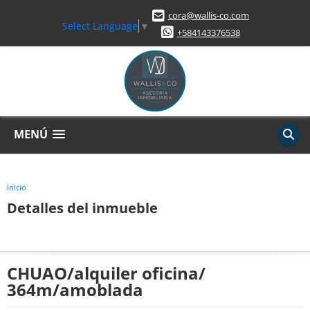
cora@wallis-co.com
Select Language
▼
+584143376538
MENÚ
Inicio
Detalles del inmueble
CHUAO/alquiler oficina/
364m/amoblada